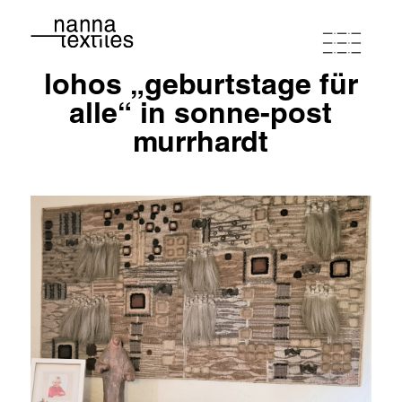
lohos „geburtstage für
ナンナ
alle“ in sonne-post
murrhardt
スタジオワークショップ
プログラム
ポートフォリオ
連絡先とルート
buy coupon
terms of conditions
privacy policy
imprint