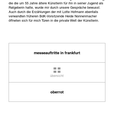
die die um 55 Jahre ältere Künstlerin für ihn in seiner Jugend als
Ratgeberin hatte, wurde mir durch unsere Gespräche bewusst.
Family Name
Auch durch die Erzählungen der mit Lotte Hofmann ebenfalls
verwandten früheren BdK-Vorsitzende Heide Nonnenmacher
öffneten sich für mich Türen in die private Welt der Künstlerin.
Email Address
close
submit
messeauftritte in frankfurt
übersicht
oberrot