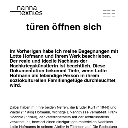
türen öffnen sich
ナンナ
スタジオワークショップ
Im Vorherigen habe ich meine Begegnungen mit
Lotte Hofmann und ihrem Werk beschrieben.
Der reale und ideelle Nachlass der
Nachkriegskünstlerin ist beachtlich. Diese
プログラム
Dokumentation bekommt Tiefe, wenn Lotte
Hofmann als lebendige Person in ihrem
soziokulturellen Familiengefüge durchleuchtet
ポートフォリオ
wird.
連絡先とルート
newsletter registration
Dabei haben mir ihre beiden Neffen, die Brüder Kurt (* 1944) und
Please register if you wish to receive my German-English
Walter (* 1946) Hofmann, wichtige Erkenntnisse vermit-telt. Frank
Newsletter appr. once a month.
Soehnle (* 1963), der väterlicherseits mit der Textilkünstlerin
buy coupon
terms of conditions
privacy policy
imprint
verwandt ist, bewahrt einen einzigartigen materiellen Nachlass
First Name
Lotte Hofmanns in seinem Atelier in Tübingen auf. Die Bedeutung,