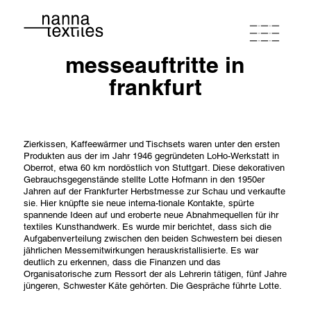
messeauftritte in
nanna
frankfurt
atelierwerkstatt
Zierkissen, Kaffeewärmer und Tischsets waren unter den ersten
Produkten aus der im Jahr 1946 gegründeten LoHo-Werkstatt in
programm
Oberrot, etwa 60 km nordöstlich von Stuttgart. Diese dekorativen
Gebrauchsgegenstände stellte Lotte Hofmann in den 1950er
Jahren auf der Frankfurter Herbstmesse zur Schau und verkaufte
portfolio
sie. Hier knüpfte sie neue interna-tionale Kontakte, spürte
spannende Ideen auf und eroberte neue Abnahmequellen für ihr
textiles Kunsthandwerk. Es wurde mir berichtet, dass sich die
Aufgabenverteilung zwischen den beiden Schwestern bei diesen
kontakt & anfahrt
jährlichen Messemitwirkungen herauskristallisierte. Es war
deutlich zu erkennen, dass die Finanzen und das
Organisatorische zum Ressort der als Lehrerin tätigen, fünf Jahre
jüngeren, Schwester Käte gehörten. Die Gespräche führte Lotte.
loho friends
agb
datenschutzerklärung
impressum