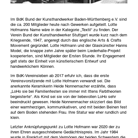
Vorname
Im BdK Bund der Kunsthandwerker Baden-Württemberg e.V. sind
Nachname
die ca. 200 Mitglieder heute nach Gewerken aufgeteilt. Lotte
Hofmanns Name wäre in der Kategorie „Textil“ zu finden. Der
Verein Bund der Kunsthandwerker Stuttgart wurde kurz nach dem
E-Mail-Adresse
Kriegsende, 1947, angeregt durch das englische Arts & Crafts
Movement gegründet. Lotte Hofmann und der Glaskünstler Hanns
Model, die knappe zehn Jahre später beim Liederhalle-Projekt
kooperierten, sind Mitglieder der Ersten Stunde. Ihr Engagement
schließen
abschicken
galt stets der Einheit von künstlerischem Entwurf und
handwerklichem Können.
Im BdK-Vereinsleben ab 2017 erfuhr ich, dass die erste
Vereinsvorsitzende mit Lotte Hofmann verwandt sei. Die
anerkannte Keramikerin Heide Nonnemacher erzählte, dass
„LoHo sie bei Familienfesten sie immer mit Ittens Farbtheorien
begeisterte“. Als Kind sei sie von der liebevollen LoHo sehr
beeindruckt gewesen. Heide Nonnenmacher skizziert das Bild
einer warmherzigen, kommunikativen, und mit beiden Beinen fest
auf dem Boden stehenden Frau. Ihre Statur war eher rundlich und
klein.
Letzter Anknüpfungspunkt zu Lotte Hofmann war 2020 der zu
ihren Ehren ausgeschriebene Gedächtnispreis. Im Jahr 1984
wurde in Frankfurt mit dem Vermögen der beiden Schwestern die