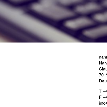
nann
Nan
Clau
7019
Deu
T +
F +
info