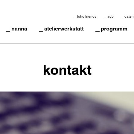
loho friends
agb
daten
nanna
atelierwerkstatt
programm
kontakt