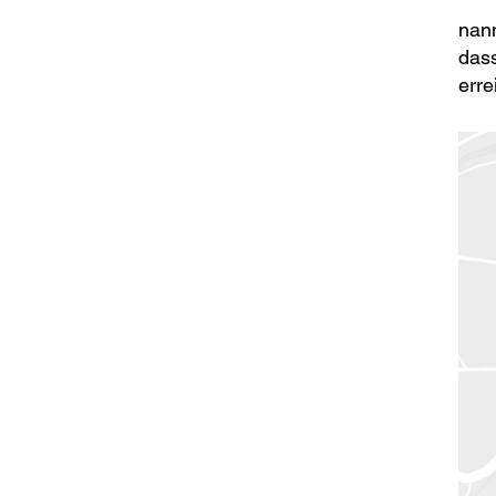
nann
dass
erre