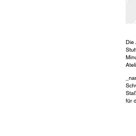
Die 
Stut
Minu
Atel
_nan
Schw
Staß
für 