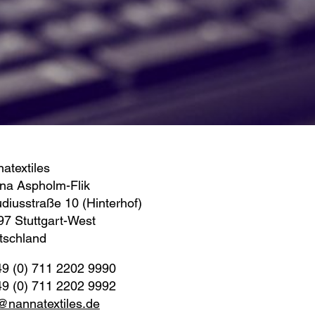
atextiles
na Aspholm-Flik
diusstraße 10 (Hinterhof)
newsletteranmeldung
7 Stuttgart-West
tschland
Melden Sie sich kostenlos für meinen Newsletter an, um
aktuelle News und interessante Kurse nicht zu
49 (0) 711 2202 9990
verpassen. Den Newsletter erhalten Sie anschließend 1x
49 (0) 711 2202 9992
monatlich.
@nannatextiles.de