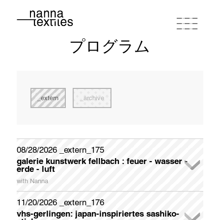
プログラム
ナンナ
スタジオワークショップ
extern
archive
プログラム
ポートフォリオ
08/28/2026 _extern_175
galerie kunstwerk fellbach : feuer - wasser -
newsletter registration
erde - luft
連絡先とルート
Please register if you wish to receive my German-English
with Nanna
Newsletter appr. once a month.
In der Galerie KunstWerk Fellbach stellt das Kunstvereinsmitglied liedekat (Elvira Zais) ihre Interpretationen zum Thema
FEUER - WASSER - ERDE - LUFT Ende August aus. Christa Kelle und Nanna beteiligen sich mit thematisch geeigneten Werken.
Galerieöffnungszeiten: samstags und sonntags jeweils 14 - 18 Uhr
Sonderöffnungszeiten (Künstlerinnen sind anwesend) dienstags und donnerstags jeweils 14 - 18 Uhr
Während der Öffnungszeiten und der Dialogführungen werden Erfrischungen, Kaffee und Gebäck gereicht.
zum "Textile Doodling" - gemeinschaftliches Sticken - im Bereich FEUER, wird zum Mitmachen angeregt. Am Ende wird eine "Feuerdecke" entstanden sein, die von den Besuchern gestaltet wurde.
Galerieöffnungszeiten: samstags und sonntags 14 - 18 Uhr / Sonderöffnungszeiten dienstags und donnerstags 14 - 18 Uhr
First Name
11/20/2026 _extern_176
buy coupon
terms of conditions
privacy policy
imprint
vhs-gerlingen: japan-inspiriertes sashiko-