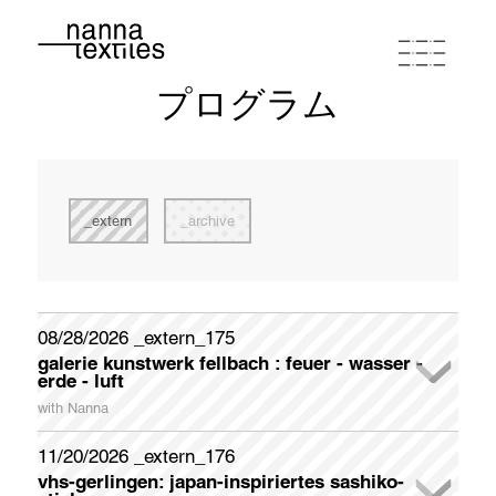
プログラム
ナンナ
スタジオワークショップ
extern
archive
プログラム
ポートフォリオ
08/28/2026 _extern_175
galerie kunstwerk fellbach : feuer - wasser -
newsletter registration
erde - luft
連絡先とルート
Please register if you wish to receive my German-English
with Nanna
Newsletter appr. once a month.
In der Galerie KunstWerk Fellbach stellt das Kunstvereinsmitglied liedekat (Elvira Zais) ihre Interpretationen zum Thema
FEUER - WASSER - ERDE - LUFT Ende August aus. Christa Kelle und Nanna beteiligen sich mit thematisch geeigneten Werken.
Galerieöffnungszeiten: samstags und sonntags jeweils 14 - 18 Uhr
Sonderöffnungszeiten (Künstlerinnen sind anwesend) dienstags und donnerstags jeweils 14 - 18 Uhr
Während der Öffnungszeiten und der Dialogführungen werden Erfrischungen, Kaffee und Gebäck gereicht.
zum "Textile Doodling" - gemeinschaftliches Sticken - im Bereich FEUER, wird zum Mitmachen angeregt. Am Ende wird eine "Feuerdecke" entstanden sein, die von den Besuchern gestaltet wurde.
Galerieöffnungszeiten: samstags und sonntags 14 - 18 Uhr / Sonderöffnungszeiten dienstags und donnerstags 14 - 18 Uhr
First Name
11/20/2026 _extern_176
buy coupon
terms of conditions
privacy policy
imprint
vhs-gerlingen: japan-inspiriertes sashiko-