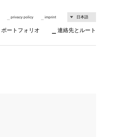
privacy policy
imprint
ポートフォリオ
連絡先とルート