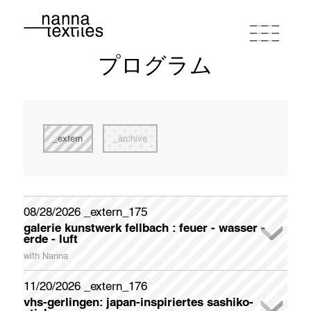
プログラム
ナンナ
スタジオワークショップ
extern
archive
プログラム
ポートフォリオ
08/28/2026 _extern_175
galerie kunstwerk fellbach : feuer - wasser -
newsletter registration
erde - luft
連絡先とルート
Please register if you wish to receive my German-English
with Nanna
Newsletter appr. once a month.
In der Galerie KunstWerk Fellbach stellt das Kunstvereinsmitglied liedekat (Elvira Zais) ihre Interpretationen zum Thema
FEUER - WASSER - ERDE - LUFT Ende August aus. Christa Kelle und Nanna beteiligen sich mit thematisch geeigneten Werken.
Galerieöffnungszeiten: samstags und sonntags jeweils 14 - 18 Uhr
Sonderöffnungszeiten (Künstlerinnen sind anwesend) dienstags und donnerstags jeweils 14 - 18 Uhr
Während der Öffnungszeiten und der Dialogführungen werden Erfrischungen, Kaffee und Gebäck gereicht.
zum "Textile Doodling" - gemeinschaftliches Sticken - im Bereich FEUER, wird zum Mitmachen angeregt. Am Ende wird eine "Feuerdecke" entstanden sein, die von den Besuchern gestaltet wurde.
Galerieöffnungszeiten: samstags und sonntags 14 - 18 Uhr / Sonderöffnungszeiten dienstags und donnerstags 14 - 18 Uhr
First Name
11/20/2026 _extern_176
buy coupon
terms of conditions
privacy policy
imprint
vhs-gerlingen: japan-inspiriertes sashiko-