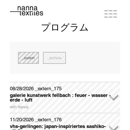
プログラム
ナンナ
スタジオワークショップ
extern
archive
プログラム
ポートフォリオ
08/28/2026 _extern_175
galerie kunstwerk fellbach : feuer - wasser -
newsletter registration
erde - luft
連絡先とルート
Please register if you wish to receive my German-English
with Nanna
Newsletter appr. once a month.
In der Galerie KunstWerk Fellbach stellt das Kunstvereinsmitglied liedekat (Elvira Zais) ihre Interpretationen zum Thema
FEUER - WASSER - ERDE - LUFT Ende August aus. Christa Kelle und Nanna beteiligen sich mit thematisch geeigneten Werken.
Galerieöffnungszeiten: samstags und sonntags jeweils 14 - 18 Uhr
Sonderöffnungszeiten (Künstlerinnen sind anwesend) dienstags und donnerstags jeweils 14 - 18 Uhr
Während der Öffnungszeiten und der Dialogführungen werden Erfrischungen, Kaffee und Gebäck gereicht.
zum "Textile Doodling" - gemeinschaftliches Sticken - im Bereich FEUER, wird zum Mitmachen angeregt. Am Ende wird eine "Feuerdecke" entstanden sein, die von den Besuchern gestaltet wurde.
Galerieöffnungszeiten: samstags und sonntags 14 - 18 Uhr / Sonderöffnungszeiten dienstags und donnerstags 14 - 18 Uhr
First Name
11/20/2026 _extern_176
buy coupon
terms of conditions
privacy policy
imprint
vhs-gerlingen: japan-inspiriertes sashiko-