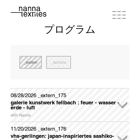
プログラム
ナンナ
スタジオワークショップ
extern
archive
プログラム
ポートフォリオ
08/28/2026 _extern_175
galerie kunstwerk fellbach : feuer - wasser -
newsletter registration
erde - luft
連絡先とルート
Please register if you wish to receive my German-English
with Nanna
Newsletter appr. once a month.
In der Galerie KunstWerk Fellbach stellt das Kunstvereinsmitglied liedekat (Elvira Zais) ihre Interpretationen zum Thema
FEUER - WASSER - ERDE - LUFT Ende August aus. Christa Kelle und Nanna beteiligen sich mit thematisch geeigneten Werken.
Galerieöffnungszeiten: samstags und sonntags jeweils 14 - 18 Uhr
Sonderöffnungszeiten (Künstlerinnen sind anwesend) dienstags und donnerstags jeweils 14 - 18 Uhr
Während der Öffnungszeiten und der Dialogführungen werden Erfrischungen, Kaffee und Gebäck gereicht.
zum "Textile Doodling" - gemeinschaftliches Sticken - im Bereich FEUER, wird zum Mitmachen angeregt. Am Ende wird eine "Feuerdecke" entstanden sein, die von den Besuchern gestaltet wurde.
Galerieöffnungszeiten: samstags und sonntags 14 - 18 Uhr / Sonderöffnungszeiten dienstags und donnerstags 14 - 18 Uhr
First Name
11/20/2026 _extern_176
buy coupon
terms of conditions
privacy policy
imprint
vhs-gerlingen: japan-inspiriertes sashiko-