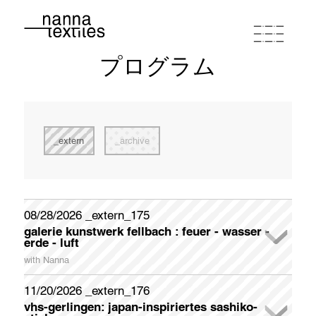
プログラム
ナンナ
スタジオワークショップ
extern
archive
プログラム
ポートフォリオ
08/28/2026 _extern_175
galerie kunstwerk fellbach : feuer - wasser -
newsletter registration
erde - luft
連絡先とルート
Please register if you wish to receive my German-English
with Nanna
Newsletter appr. once a month.
In der Galerie KunstWerk Fellbach stellt das Kunstvereinsmitglied liedekat (Elvira Zais) ihre Interpretationen zum Thema
FEUER - WASSER - ERDE - LUFT Ende August aus. Christa Kelle und Nanna beteiligen sich mit thematisch geeigneten Werken.
Galerieöffnungszeiten: samstags und sonntags jeweils 14 - 18 Uhr
Sonderöffnungszeiten (Künstlerinnen sind anwesend) dienstags und donnerstags jeweils 14 - 18 Uhr
Während der Öffnungszeiten und der Dialogführungen werden Erfrischungen, Kaffee und Gebäck gereicht.
zum "Textile Doodling" - gemeinschaftliches Sticken - im Bereich FEUER, wird zum Mitmachen angeregt. Am Ende wird eine "Feuerdecke" entstanden sein, die von den Besuchern gestaltet wurde.
Galerieöffnungszeiten: samstags und sonntags 14 - 18 Uhr / Sonderöffnungszeiten dienstags und donnerstags 14 - 18 Uhr
First Name
11/20/2026 _extern_176
buy coupon
terms of conditions
privacy policy
imprint
vhs-gerlingen: japan-inspiriertes sashiko-