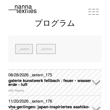
プログラム
ナンナ
スタジオワークショップ
extern
archive
プログラム
ポートフォリオ
08/28/2026 _extern_175
galerie kunstwerk fellbach : feuer - wasser -
newsletter registration
erde - luft
連絡先とルート
Please register if you wish to receive my German-English
with Nanna
Newsletter appr. once a month.
In der Galerie KunstWerk Fellbach stellt das Kunstvereinsmitglied liedekat (Elvira Zais) ihre Interpretationen zum Thema
FEUER - WASSER - ERDE - LUFT Ende August aus. Christa Kelle und Nanna beteiligen sich mit thematisch geeigneten Werken.
Galerieöffnungszeiten: samstags und sonntags jeweils 14 - 18 Uhr
Sonderöffnungszeiten (Künstlerinnen sind anwesend) dienstags und donnerstags jeweils 14 - 18 Uhr
Während der Öffnungszeiten und der Dialogführungen werden Erfrischungen, Kaffee und Gebäck gereicht.
zum "Textile Doodling" - gemeinschaftliches Sticken - im Bereich FEUER, wird zum Mitmachen angeregt. Am Ende wird eine "Feuerdecke" entstanden sein, die von den Besuchern gestaltet wurde.
Galerieöffnungszeiten: samstags und sonntags 14 - 18 Uhr / Sonderöffnungszeiten dienstags und donnerstags 14 - 18 Uhr
First Name
11/20/2026 _extern_176
buy coupon
terms of conditions
privacy policy
imprint
vhs-gerlingen: japan-inspiriertes sashiko-