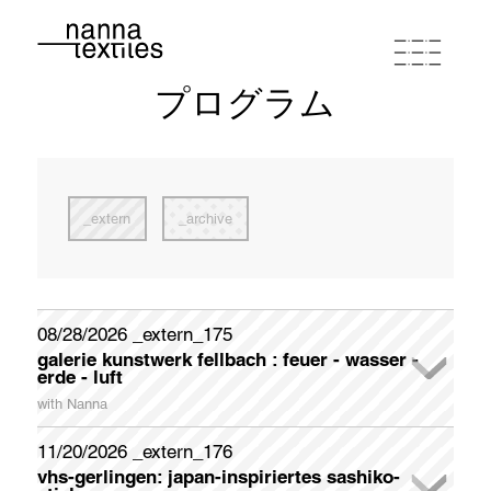
プログラム
ナンナ
スタジオワークショップ
extern
archive
プログラム
ポートフォリオ
08/28/2026 _extern_175
galerie kunstwerk fellbach : feuer - wasser -
newsletter registration
erde - luft
連絡先とルート
Please register if you wish to receive my German-English
with Nanna
Newsletter appr. once a month.
In der Galerie KunstWerk Fellbach stellt das Kunstvereinsmitglied liedekat (Elvira Zais) ihre Interpretationen zum Thema
FEUER - WASSER - ERDE - LUFT Ende August aus. Christa Kelle und Nanna beteiligen sich mit thematisch geeigneten Werken.
Galerieöffnungszeiten: samstags und sonntags jeweils 14 - 18 Uhr
Sonderöffnungszeiten (Künstlerinnen sind anwesend) dienstags und donnerstags jeweils 14 - 18 Uhr
Während der Öffnungszeiten und der Dialogführungen werden Erfrischungen, Kaffee und Gebäck gereicht.
zum "Textile Doodling" - gemeinschaftliches Sticken - im Bereich FEUER, wird zum Mitmachen angeregt. Am Ende wird eine "Feuerdecke" entstanden sein, die von den Besuchern gestaltet wurde.
Galerieöffnungszeiten: samstags und sonntags 14 - 18 Uhr / Sonderöffnungszeiten dienstags und donnerstags 14 - 18 Uhr
First Name
11/20/2026 _extern_176
buy coupon
terms of conditions
privacy policy
imprint
vhs-gerlingen: japan-inspiriertes sashiko-