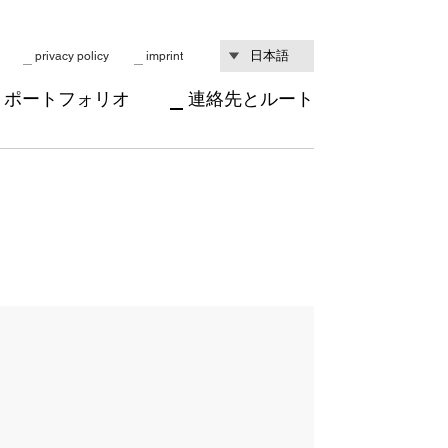
privacy policy
imprint
ポートフォリオ
連絡先とルート