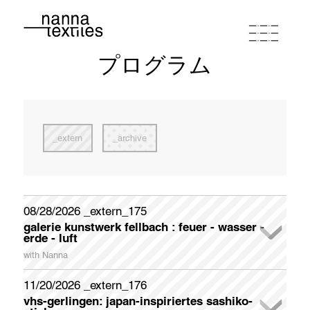
プログラム
ナンナ
スタジオワークショップ
extern
archive
プログラム
ポートフォリオ
08/28/2026 _extern_175
galerie kunstwerk fellbach : feuer - wasser -
newsletter registration
erde - luft
連絡先とルート
Please register if you wish to receive my German-English
with Nanna
Newsletter appr. once a month.
In der Galerie KunstWerk Fellbach stellt das Kunstvereinsmitglied liedekat (Elvira Zais) ihre Interpretationen zum Thema
FEUER - WASSER - ERDE - LUFT Ende August aus. Christa Kelle und Nanna beteiligen sich mit thematisch geeigneten Werken.
Galerieöffnungszeiten: samstags und sonntags jeweils 14 - 18 Uhr
Sonderöffnungszeiten (Künstlerinnen sind anwesend) dienstags und donnerstags jeweils 14 - 18 Uhr
Während der Öffnungszeiten und der Dialogführungen werden Erfrischungen, Kaffee und Gebäck gereicht.
zum "Textile Doodling" - gemeinschaftliches Sticken - im Bereich FEUER, wird zum Mitmachen angeregt. Am Ende wird eine "Feuerdecke" entstanden sein, die von den Besuchern gestaltet wurde.
Galerieöffnungszeiten: samstags und sonntags 14 - 18 Uhr / Sonderöffnungszeiten dienstags und donnerstags 14 - 18 Uhr
First Name
11/20/2026 _extern_176
buy coupon
terms of conditions
privacy policy
imprint
vhs-gerlingen: japan-inspiriertes sashiko-