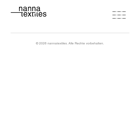
nanna
© 2026 nannatextiles. Alle Rechte vorbehalten.
atelierwerkstatt
programm
portfolio
newsletteranmeldung
Melden Sie sich kostenlos für meinen Newsletter an, um
kontakt & anfahrt
aktuelle News und interessante Kurse nicht zu verpassen.
Den Newsletter erhalten Sie anschließend 1x monatlich.
Vorname
loho friends
agb
datenschutzerklärung
impressum