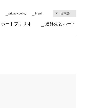
privacy policy
imprint
ポートフォリオ
連絡先とルート