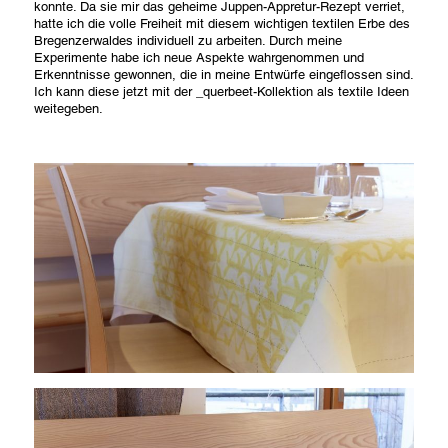
konnte. Da sie mir das geheime Juppen-Appretur-Rezept verriet,
hatte ich die volle Freiheit mit diesem wichtigen textilen Erbe des
Bregenzerwaldes individuell zu arbeiten. Durch meine
Experimente habe ich neue Aspekte wahrgenommen und
Erkenntnisse gewonnen, die in meine Entwürfe eingeflossen sind.
Ich kann diese jetzt mit der _querbeet-Kollektion als textile Ideen
weitegeben.
newsletteranmeldung
Melden Sie sich kostenlos für meinen Newsletter an, um
aktuelle News und interessante Kurse nicht zu verpassen.
Den Newsletter erhalten Sie anschließend 1x monatlich.
Vorname
Nachname
E-Mail-Adresse
schließen
abschicken