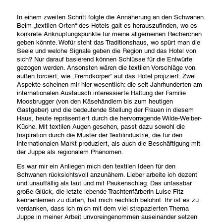
In einem zweiten Schritt folgte die Annäherung an den Schwanen.
Beim „textilen Orten“ des Hotels galt es herauszufinden, wo es
konkrete Anknüpfungspunkte für meine allgemeinen Recherchen
geben könnte. Wofür steht das Traditionshaus, wo spürt man die
Seele und welche Signale geben die Region und das Hotel von
sich? Nur darauf basierend können Schlüsse für die Entwürfe
gezogen werden. Ansonsten wären die textilen Vorschläge von
außen forciert, wie „Fremdkörper“ auf das Hotel projiziert. Zwei
Aspekte scheinen mir hier wesentlich: die seit Jahrhunderten am
internationalen Austausch interessierte Haltung der Familie
Moosbrugger (von den Käsehändlern bis zum heutigen
Gastgeber) und die bedeutende Stellung der Frauen in diesem
Haus, heute repräsentiert durch die hervorragende Wilde-Weiber-
Küche. Mit textilen Augen gesehen, passt dazu sowohl die
Inspiration durch die Muster der Textilindustrie, die für den
internationalen Markt produziert, als auch die Beschäftigung mit
der Juppe als regionalem Phänomen.
Es war mir ein Anliegen mich den textilen Ideen für den
Schwanen rücksichtsvoll anzunähern. Lieber arbeite ich dezent
und unauffällig als laut und mit Paukenschlag. Das unfassbar
große Glück, die letzte lebende Trachtenfärberin Luise Fitz
kennenlernen zu dürfen, hat mich reichlich belohnt. Ihr ist es zu
verdanken, dass ich mich mit dem viel strapazierten Thema
Juppe in meiner Arbeit unvoreingenommen auseinander setzen