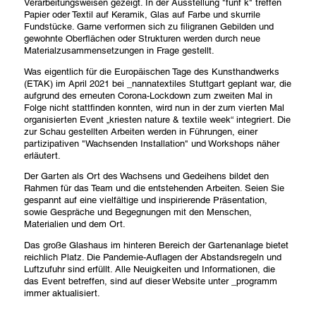
Verarbeitungsweisen gezeigt. In der Ausstellung "fünf k" treffen
Papier oder Textil auf Keramik, Glas auf Farbe und skurrile
Fundstücke. Garne verformen sich zu filigranen Gebilden und
gewohnte Oberflächen oder Strukturen werden durch neue
Materialzusammensetzungen in Frage gestellt.
Was eigentlich für die Europäischen Tage des Kunsthandwerks
(ETAK) im April 2021 bei _nannatextiles Stuttgart geplant war, die
aufgrund des erneuten Corona-Lockdown zum zweiten Mal in
Folge nicht stattfinden konnten, wird nun in der zum vierten Mal
organisierten Event „kriesten nature & textile week“ integriert. Die
zur Schau gestellten Arbeiten werden in Führungen, einer
partizipativen "Wachsenden Installation" und Workshops näher
erläutert.
Der Garten als Ort des Wachsens und Gedeihens bildet den
Rahmen für das Team und die entstehenden Arbeiten. Seien Sie
gespannt auf eine vielfältige und inspirierende Präsentation,
sowie Gespräche und Begegnungen mit den Menschen,
Materialien und dem Ort.
Das große Glashaus im hinteren Bereich der Gartenanlage bietet
reichlich Platz. Die Pandemie-Auflagen der Abstandsregeln und
Luftzufuhr sind erfüllt. Alle Neuigkeiten und Informationen, die
das Event betreffen, sind auf dieser Website unter _programm
immer aktualisiert.