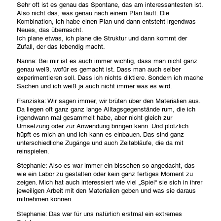
Sehr oft ist es genau das Spontane, das am interessantesten ist.
Also nicht das, was genau nach einem Plan läuft. Die
Kombination, ich habe einen Plan und dann entsteht irgendwas
Neues, das überrascht.
Ich plane etwas, ich plane die Struktur und dann kommt der
Zufall, der das lebendig macht.
Nanna: Bei mir ist es auch immer wichtig, dass man nicht ganz
genau weiß, wofür es gemacht ist. Dass man auch selber
experimentieren soll. Dass ich nichts diktiere. Sondern ich mache
Sachen und ich weiß ja auch nicht immer was es wird.
Franziska: Wir sagen immer, wir brüten über den Materialien aus.
Da liegen oft ganz ganz lange Alltagsgegenstände rum, die ich
irgendwann mal gesammelt habe, aber nicht gleich zur
Umsetzung oder zur Anwendung bringen kann. Und plötzlich
hüpft es mich an und ich kann es einbauen. Das sind ganz
unterschiedliche Zugänge und auch Zeitabläufe, die da mit
reinspielen.
Stephanie: Also es war immer ein bisschen so angedacht, das
wie ein Labor zu gestalten oder kein ganz fertiges Moment zu
zeigen. Mich hat auch interessiert wie viel „Spiel“ sie sich in ihrer
jeweiligen Arbeit mit den Materialien geben und was sie daraus
mitnehmen können.
Stephanie: Das war für uns natürlich erstmal ein extremes