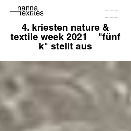
4. kriesten nature &
nanna
textile week 2021 _ "fünf
k" stellt aus
atelierwerkstatt
programm
portfolio
kontakt & anfahrt
loho friends
agb
datenschutzerklärung
impressum