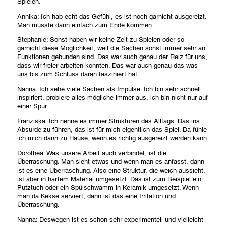
Spielen.
Annika: Ich hab echt das Gefühl, es ist noch garnicht ausgereizt.
Man musste dann einfach zum Ende kommen.
Stephanie: Sonst haben wir keine Zeit zu Spielen oder so
garnicht diese Möglichkeit, weil die Sachen sonst immer sehr an
Funktionen gebunden sind. Das war auch genau der Reiz für uns,
dass wir freier arbeiten konnten. Das war auch genau das was
uns bis zum Schluss daran fasziniert hat.
Nanna: Ich sehe viele Sachen als Impulse. Ich bin sehr schnell
inspiriert, probiere alles mögliche immer aus, ich bin nicht nur auf
einer Spur.
Franziska: Ich nenne es immer Strukturen des Alltags. Das ins
Absurde zu führen, das ist für mich eigentlich das Spiel. Da fühle
ich mich dann zu Hause, wenn es richtig ausgereizt werden kann.
Dorothea: Was unsere Arbeit auch verbindet, ist die
Überraschung. Man sieht etwas und wenn man es anfasst, dann
ist es eine Überraschung. Also eine Struktur, die weich aussieht,
ist aber in hartem Material umgesetzt. Das ist zum Beispiel ein
Putztuch oder ein Spülschwamm in Keramik umgesetzt. Wenn
man da Kekse serviert, dann ist das eine Irritation und
Überraschung.
Nanna: Deswegen ist es schon sehr experimentell und vielleicht