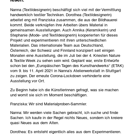
Melden Sie sich kostenlos für meinen Newsletter an, um
Nanna (Textildesignerin) beschäftigt sich viel mit der Vermittlung
aktuelle News und interessante Kurse nicht zu verpassen.
handwerklich textiler Techniken. Dorothea (Textildesignerin)
Den Newsletter erhalten Sie anschließend 1x monatlich.
arbeitet eng mit Franziska zusammen, die aus der Bildhauerei
Vorname
kommt. Beide verknüpfen ihre Arbeiten übers Material in
gemeinsamen Ausstellungen. Auch Annika (Keramikerin) und
Stephanie (Mode- und Textildesignerin) kooperierten für dieses
Nachname
Projekt und experimentieren mit ihren unterschiedlichen
Materialien. Das internationale Team aus Deutschland,
Österreich, der Schweiz und Finnland konzipiert seit einigen
E-Mail-Adresse
Monaten eine Ausstellung, die im Juli bei der 4. Kriesten Nature
& Textile Week zu sehen sein wird. Geplant war, erste Entwürfe
schon bei den „Europäischen Tagen des Kunsthandwerks“ (ETAK)
vom 9. bis 11. April 2021 in Nanna’s Atelierwerkstatt in Stuttgart
schließen
abschicken
zu zeigen. Der erneute Corona-Lockdown verhinderte eine
Ausstellung vor Ort.
Zu Beginn habe ich die Künstlerinnen gefragt, was sie machen
und womit sie sich im Moment beschäftigen.
Franziska: Wir sind Materialproben-Sammler.
Nanna: Mir werden viele Sachen gebracht, ich suche und finde
Sachen. Ich kaufe in der Regel nichts Neues, sondern ich kreiere
quasi Neues aus dem Alten.
Dorothea: Es entsteht eigentlich alles aus dem Experimentieren.