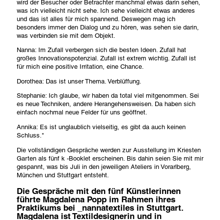
wird der Besucher oder Betrachter manchmal etwas darin sehen,
was ich vielleicht nicht sehe. Ich sehe vielleicht etwas anderes
und das ist alles für mich spannend. Deswegen mag ich
besonders immer den Dialog und zu hören, was sehen sie darin,
was verbinden sie mit dem Objekt.
Nanna: Im Zufall verbergen sich die besten Ideen. Zufall hat
großes Innovationspotenzial. Zufall ist extrem wichtig. Zufall ist
für mich eine positive Irritation, eine Chance.
Dorothea: Das ist unser Thema. Verblüffung.
Stephanie: Ich glaube, wir haben da total viel mitgenommen. Sei
es neue Techniken, andere Herangehensweisen. Da haben sich
einfach nochmal neue Felder für uns geöffnet.
Annika: Es ist unglaublich vielseitig, es gibt da auch keinen
Schluss."
Die vollständigen Gespräche werden zur Ausstellung im Kriesten
Garten als fünf k -Booklet erscheinen. Bis dahin seien Sie mit mir
gespannt, was bis Juli in den jeweiligen Ateliers in Vorarlberg,
München und Stuttgart entsteht.
Die Gespräche mit den fünf Künstlerinnen
führte Magdalena Popp im Rahmen ihres
Praktikums bei _nannatextiles in Stuttgart.
Magdalena ist Textildesignerin und in