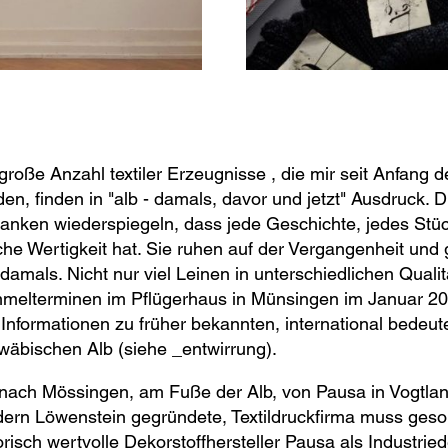
große Anzahl textiler Erzeugnisse , die mir seit Anfang
en, finden in "alb - damals, davor und jetzt" Ausdruck. 
nken wiederspiegeln, dass jede Geschichte, jedes Stück
che Wertigkeit hat. Sie ruhen auf der Vergangenheit und g
damals. Nicht nur viel Leinen in unterschiedlichen Qual
melterminen im Pflügerhaus in Münsingen im Januar 2
Informationen zu früher bekannten, international bedeute
äbischen Alb (siehe _entwirrung).
nach Mössingen, am Fuße der Alb, von Pausa in Vogtlan
ern Löwenstein gegründete, Textildruckfirma muss geso
orisch wertvolle Dekorstoffhersteller Pausa als Industr