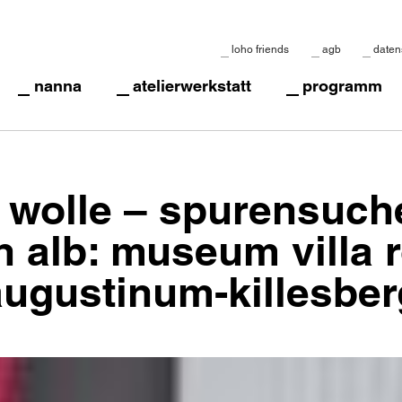
loho friends
agb
daten
nanna
atelierwerkstatt
programm
 wolle – spurensuch
alb: museum villa r
augustinum-killesber