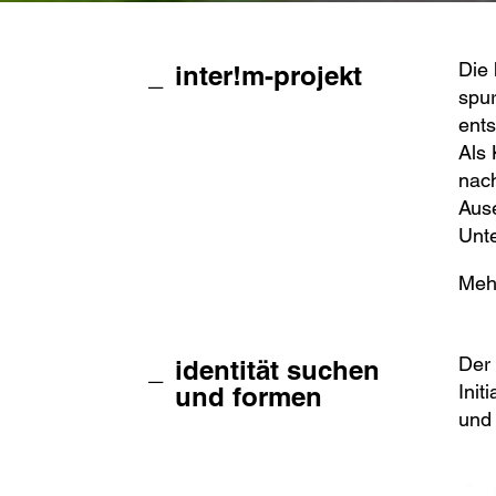
Die 
inter!m-projekt
spur
ent
Als 
nach
Ause
Unte
Meh
Der 
identität suchen
Init
und formen
und 