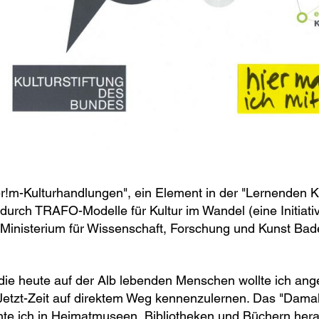
Nachname
E-Mail-Adresse
schließen
abschicken
er!m-Kulturhandlungen", ein Element in der "Lernenden 
 durch TRAFO-Modelle für Kultur im Wandel (eine Initiati
Ministerium für Wissenschaft, Forschung und Kunst Bad
die heute auf der Alb lebenden Menschen wollte ich ang
Jetzt-Zeit auf direktem Weg kennenzulernen. Das "Damal
te ich in Heimatmuseen, Bibliotheken und Büchern hera