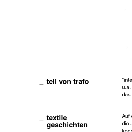
"int
teil von trafo
u.a.
das 
Auf 
textile
die 
geschichten
konn