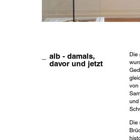
Die 
alb - damals,
wurd
davor und jetzt
Geda
glei
von 
Sam
und 
Schw
Die 
Brüd
hist