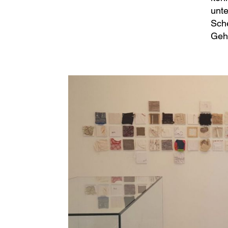
unte
Sche
Gehe