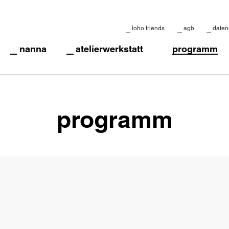
loho friends
agb
daten
nanna
atelierwerkstatt
programm
programm