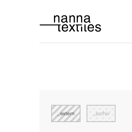
extern
archiv