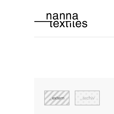
extern
archiv