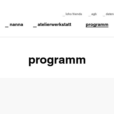
loho friends
agb
daten
nanna
atelierwerkstatt
programm
programm